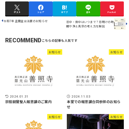
ポスト
シェア
はてブ
送る
Pocket
令和7年 盂蘭盆会法要のお知らせ
忌中・喪中はいつまで？忌明けの時
期や浄土真宗の考え方を解説
RECOMMEND
お知らせ
お知らせ
2024.01.31
2024.11.03
宗祖親鸞聖人報恩講のご案内
本堂での報恩講合同参拝のお知ら
せ
お知らせ
お知らせ