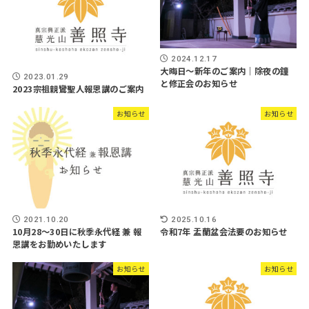
2024.12.17
大晦日～新年のご案内｜除夜の鐘
2023.01.29
と修正会のお知らせ
2023宗祖親鸞聖人報恩講のご案内
お知らせ
お知らせ
2021.10.20
2025.10.16
10月28〜30日に秋季永代経 兼 報
令和7年 盂蘭盆会法要のお知らせ
恩講をお勤めいたします
お知らせ
お知らせ