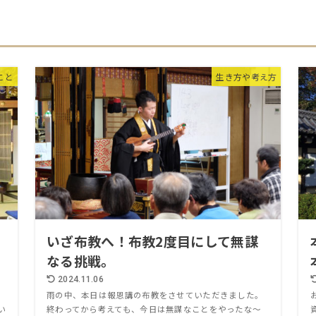
こと
生き方や考え方
状
いざ布教へ！布教2度目にして無謀
なる挑戦。
2024.11.06
雨の中、本日は報恩講の布教をさせていただきました。
い
終わってから考えても、今日は無謀なことをやったな〜