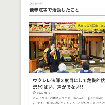
他寺院等で活動したこと
他寺院等で活動した
ウクレレ法師２度目にして危機的
況!やばい、声がでない!!
2020.06.01
こんにちは、お坊さんブロガーのへんも（@henmorit
y）です。 普通に過ごせるということがいかにありがた