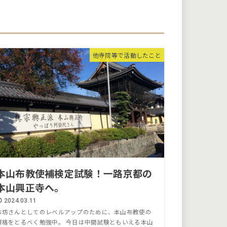
他寺院等で活動したこと
本山布教使補検定試験！一路京都の
本山興正寺へ。
2024.03.11
お坊さんとしてのレベルアップのために、本山布教使の
資格をとるべく勉強中。 今日は中間試験ともいえる本山