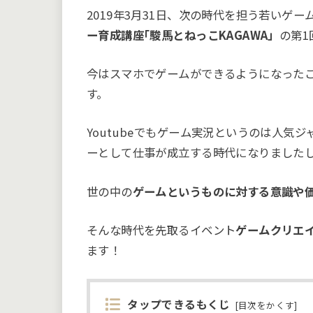
2019年3月31日、次の時代を担う若いゲ
ー育成講座｢駿馬とねっこKAGAWA」
の第
今はスマホでゲームができるようになった
す。
Youtubeでもゲーム実況というのは人気
ーとして仕事が成立する時代になりました
世の中の
ゲームというものに対する意識や
そんな時代を先取るイベント
ゲームクリエイ
ます！
タップできるもくじ
[
目次をかくす
]