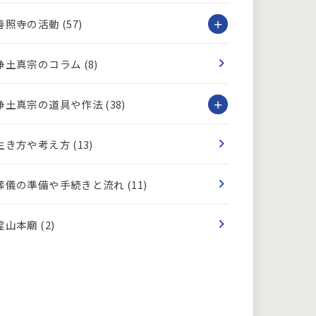
善照寺の活動
(57)
浄土真宗のコラム
(8)
浄土真宗の道具や作法
(38)
生き方や考え方
(13)
葬儀の準備や手続きと流れ
(11)
霊山本廟
(2)