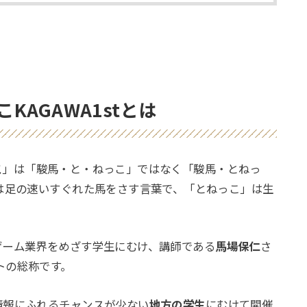
KAGAWA1stとは
こ
」は「駿馬・と・ねっこ」ではなく「駿馬・とねっ
は足の速いすぐれた馬をさす言葉で、「とねっこ」は生
ゲーム業界をめざす学生にむけ、講師である
馬場保仁
さ
トの総称です。
情報にふれるチャンスが少ない
地方の学生
にむけて開催