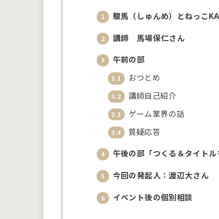
駿馬（しゅんめ）とねっこKAG
1
講師 馬場保仁さん
2
午前の部
3
おつとめ
3.1
講師自己紹介
3.2
ゲーム業界の話
3.3
質疑応答
3.4
午後の部「つくる＆タイトル
4
今回の発起人：渡辺大さん
5
イベント後の個別相談
6