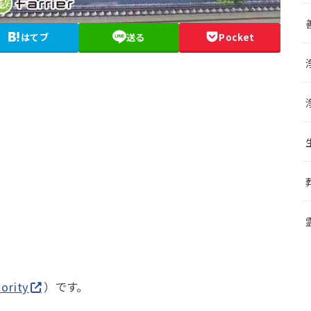
はてブ
送る
Pocket
ority
）です。