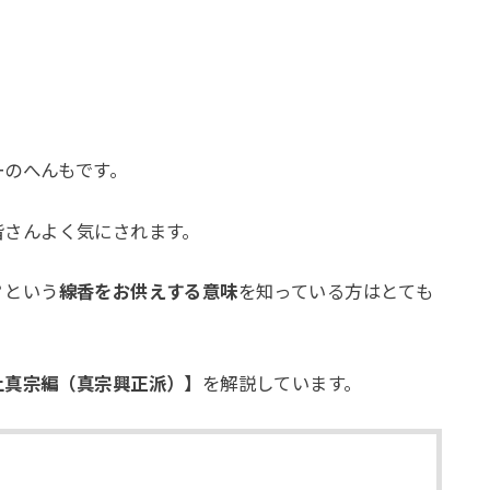
ーのへんもです。
皆さんよく気にされます。
？
という
線香をお供えする意味
を知っている方はとても
土真宗編（真宗興正派）】
を解説しています。