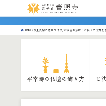
HOME
浄土真宗の道具や作法
お線香の意味とお供えの仕方を