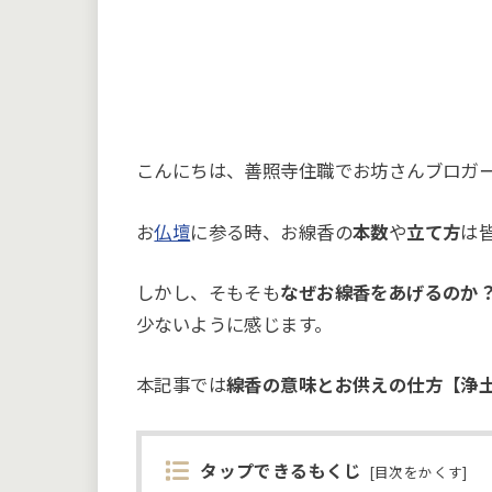
こんにちは、善照寺住職でお坊さんブロガ
お
仏壇
に参る時、お線香の
本数
や
立て方
は
しかし、そもそも
なぜお線香をあげるのか
少ないように感じます。
本記事では
線香の意味とお供えの仕方【浄
タップできるもくじ
[
目次をかくす
]