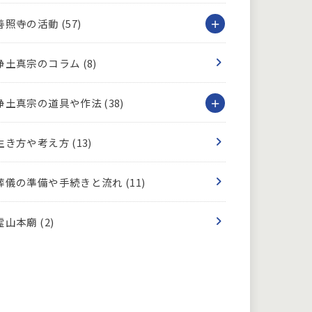
善照寺の活動
(57)
浄土真宗のコラム
(8)
浄土真宗の道具や作法
(38)
生き方や考え方
(13)
葬儀の準備や手続きと流れ
(11)
霊山本廟
(2)