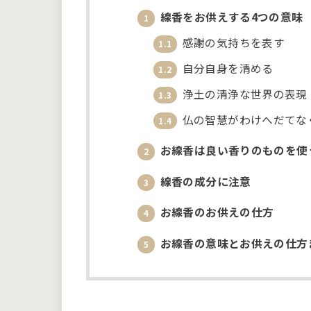
線香をお供えする4つの意味
1
感謝の気持ちを表す
1.1
自分自身を清める
1.2
浄土の清浄な世界の表現
1.3
仏の智慧がわけへだてな
1.4
お線香は良い香りのものを使
2
線香の成分に注意
3
お線香のお供えの仕方
4
お線香の意味とお供えの仕方
5