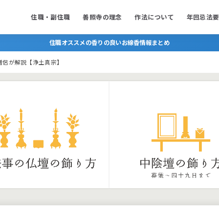
住職・副住職
善照寺の理念
作法について
年回忌法
住職オススメの香りの良いお線香情報まとめ
僧侶が解説【浄土真宗】